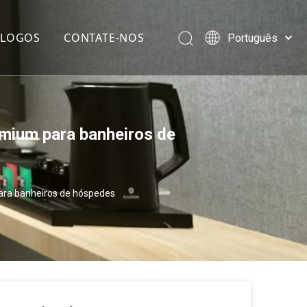
ÁLOGOS
CONTATE-NOS
Português
Español
Pусский
Français
العربية
emium para banheiros de
English
para banheiros de hóspedes