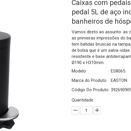
Caixas com pedais 
agageiros
pedal 5L de aço i
erços
banheiros de hós
Vamos direto ao assunto: as 
as primeiras impressões do ban
tem batidas bruscas na tampa
de bolsa que é um salva-vidas 
resistente e base antiderrapan
Ø190 x H310mm.
Modelo:
ES8065
Marca do Produto:
EASTON
Código Do Produto:
39269090
Quantidade: