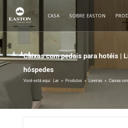
CASA
SOBRE EASTON
PRO
Perfil da companhia
C
Serviço
S
Certificações
C
Caixas com pedais para hotéis | 
E
hóspedes
M
Você está aqui:
Lar
»
Produtos
»
Lixeiras
»
Caixas com
C
L
B