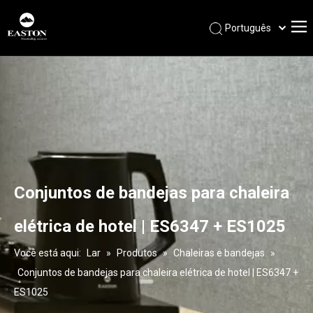
Português
Español
Pусский
Français
العربية
English
Conjuntos de bandejas para chaleira
elétrica de hotel | ES6347 + ES1025
Você está aqui:
Lar
»
Produtos
»
Chaleiras e bandejas
»
Conjuntos de bandejas para chaleira elétrica de hotel | ES6347 +
ES1025