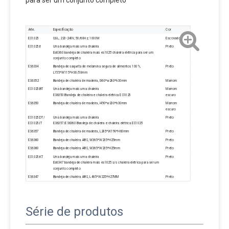
para ser um conjunto completo
Arte.
Especificação
Cor
ES1025
0,8L, 220-240V, 50/60Hz, 1000W
Escovado
ES1025.it
Uma bandeja mais uma chaleira
Preto
Es6360 bandeja de chaleira mais es1025 chaleira elétrica para ser um
conjunto completo
ES6334
Bandeja de saqueta de melamina segura de alimentos 100%,
Preto
L155*W115*H30/50mm
ES6352
Bandeja de chaleira de madeira, l360*w280*h30mm
Marrom
ES1025.BT
Uma bandeja mais uma chaleira
Marrom
ES6350 Bandeja de chaleira e chaleira elétrica ES1025
escuro
ES6350
Bandeja de chaleira de madeira, l490*w200*h30mm
Marrom
escuro
ES1025.DT/
Uma bandeja mais uma chaleira
Preto
ES1025.IT
ES6357/ES6360 Bandeja de chaleira e chaleira elétrica ES1025
ES6357
Bandeja de chaleira de madeira, L285*W190*H60mm
Preto
ES6360
Bandeja de chaleira ABS, W365*W235*H25mm
Preto
ES6360
Bandeja de chaleira ABS, W365*W235*H25mm
Preto
ES1025.KT
Uma bandeja mais uma chaleira
Preto
Es6347 bandeja de chaleira mais es1025 s/s chaleira elétrica para ser um
conjunto completo
ES6347
Bandeja de chaleira ABS, L465*W225*H27MM
Preto
Série de produtos