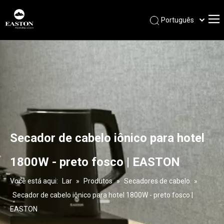
Português
Español
Pусский
Français
العربية
English
Secador de cabelo iônico para hotel
1800W - preto fosco | EASTON
Você está aqui:
Lar
»
Produtos
»
Secadores de cabelo
»
Secador de cabelo iônico para hotel 1800W - preto fosco |
EASTON