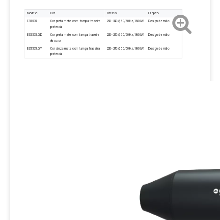
Modelo
Cor
Tensão
Projeto
ES5505
Cor preta mate com tampa traseira
220-240V, 50/60Hz, 1800W
Design de mão
prateada
ES5505.GD
Cor preta mate com tampa traseira
220-240V, 50/60Hz, 1800W
Design de mão
de ouro
ES5505.GY
Cor cinza mata com tampa traseira
220-240V, 50/60Hz, 1800W
Design de mão
prateada