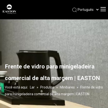
Português
Español
Pусский
Français
العربية
English
Frente de vidro para minigeladeira
comercial de alta margem | EASTON
Você está aqui:
Lar
»
Produtos
»
Minibares
»
Frente de vidro
para minigeladeira comercial de alta margem | EASTON