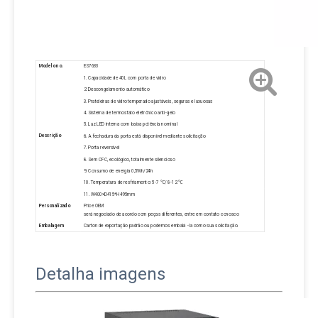
Modelo no.
ES7633
1. Capacidade de 40L com porta de vidro
2. Descongelamento automático
3. Prateleiras de vidro temperado ajustáveis, seguras e luxuosas
4. Sistema de termostato eletrônico anti-gelo
5. Luz LED interna com baixa potência nominal
Descrição
6. A fechadura da porta está disponível mediante solicitação
7. Porta reversível
8. Sem CFC, ecológico, totalmente silencioso
9. Consumo de energia 0,5Wh/24h
10. Temperatura de resfriamento: 5-7 ℃/ 8-12 ℃
11. W400×D415*H495mm
Personalizado
Price OEM
será negociado de acordo com peças diferentes, entre em contato conosco
Embalagem
Carton de exportação padrão ou podemos embalá -la como sua solicitação.
Detalha imagens