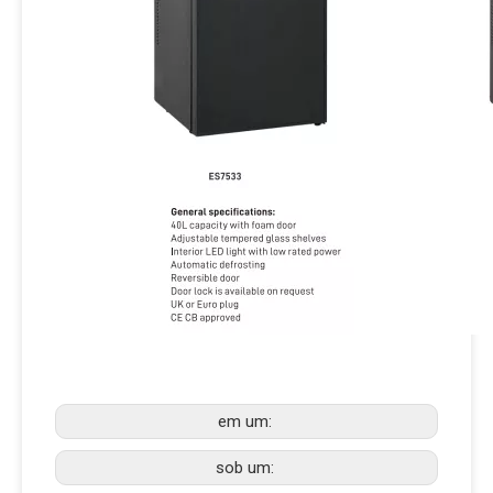
em um:
sob um: