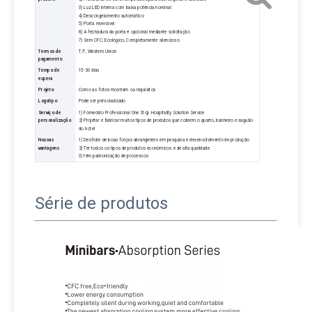
3) Luz LED interna com baixa potência nominal
4) Descongelamento automático
5) Porta reversível
6) A fechadura da porta é opcional mediante solicitação
7) Sem CFC, Ecológico, Completamente silencioso
Termos de
T/T, Western Union
pagamento
Tempo de
15-30 dias
espera
Projeto
Como as fotos mostram ou requisitos
Logotipo
Pode ser personalizado
Serviço de
1) Fornecido Professional One Stop Hospitality Solution Service
personalização
2) Projetar e fabricar muitos tipos de produtos que cobrem o quarto, banheiro e saguão
do hotel
Nossas
1) Desfrute de boas forças abrangentes em pesquisa e desenvolvimento de produção
vantagens
2) Ter todos os tipos de produtos econômicos e de alta qualidade
3) têm padronização de processos
Série de produtos