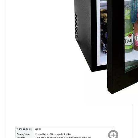
Nome da marca
Easton
Descrição do
1) capacidade de 30L com porta de vidro
produto
2) Prateleiras de vidro temperado ajustáveis, seguras e luxuosas