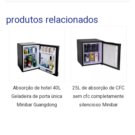
produtos relacionados
ta
Absorção de hotel 40L
25L de absorção de CFC
m
Geladeira de porta única
sem cfc completamente
L
Minibar Guangdong
silencioso Minibar