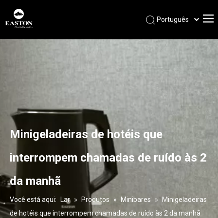
Português
Español
Pусский
Français
العربية
English
Minigeladeiras de hotéis que
interrompem chamadas de ruído às 2
da manhã
Você está aqui:
Lar
»
Produtos
»
Minibares
»
Minigeladeiras
de hotéis que interrompem chamadas de ruído às 2 da manhã