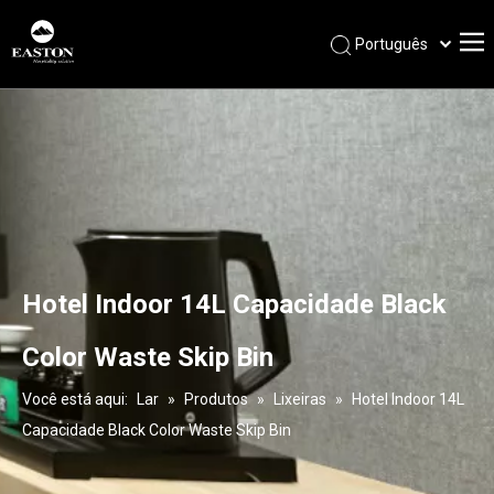
Português
Español
Pусский
Français
العربية
English
Hotel Indoor 14L Capacidade Black
Color Waste Skip Bin
Você está aqui:
Lar
»
Produtos
»
Lixeiras
»
Hotel Indoor 14L
Capacidade Black Color Waste Skip Bin